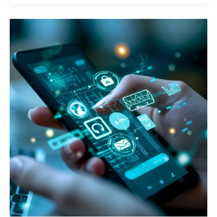
La
Importancia
de
Tener
un
Sitio
Web